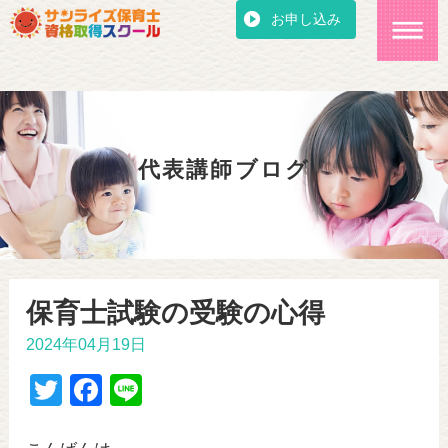
お申し込み
代表講師ブログ
保育士試験の受験の心得
2024年04月19日
T
F
Li
wi
a
n