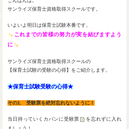
tt
c
e
こんばんは。
er
e
サンライズ保育士資格取得スクールです。
b
いよいよ明日は保育士試験本番です。
o
これまでの皆様の努力が実を結びますよう
o
に
k
サンライズ保育士資格取得スクールの
【保育士試験の受験の心得】をご紹介します。
★
保育士試験受験の心得
★
その1. 受験票を絶対忘れないように！
当日持っていくカバンに受験票
を忘れずに入れ
ましょう！