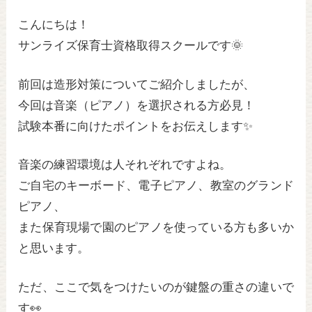
wi
a
n
tt
c
e
こんにちは！
er
e
サンライズ保育士資格取得スクールです🌞
b
前回は造形対策についてご紹介しましたが、
o
今回は音楽（ピアノ）を選択される方必見！
o
試験本番に向けたポイントをお伝えします✨
k
音楽の練習環境は人それぞれですよね。
ご自宅のキーボード、電子ピアノ、教室のグランド
ピアノ、
また保育現場で園のピアノを使っている方も多いか
と思います。
ただ、ここで気をつけたいのが鍵盤の重さの違いで
す👀