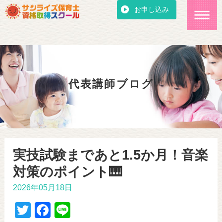
お申し込み
代表講師ブログ
実技試験まであと1.5か月！音楽
対策のポイント🎹
2026年05月18日
T
F
Li