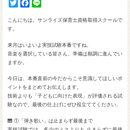
T
F
Li
wi
a
n
tt
c
e
こんにちは。サンライズ保育士資格取得スクールで
er
e
す。
b
来月はいよいよ実技試験本番ですね。
o
音楽を選択している皆さん、準備は順調に進んでい
o
ますか。
k
今日は、本番直前の今だからこそ意識してほしいポ
イントをまとめてお伝えします。
技術よりも「子どもに向けた表現」が評価される試
験なので、最後の仕上げにぜひ役立ててください。
🎹 ①「弾き歌い」は止まらず最後まで
実技試験では、多少のミスよりも 止まらずに最後