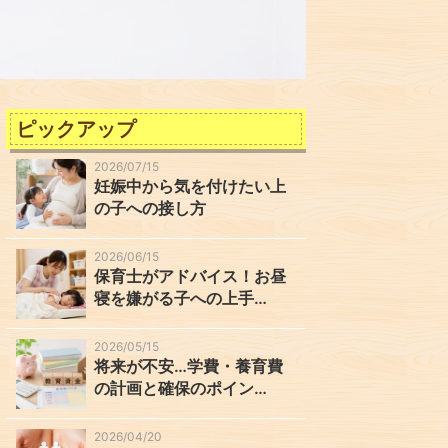
ピックアップ
2026/07/15
妊娠中から気を付けたい上
の子への接し方
2026/06/15
保育士がアドバイス！お昼
寝を嫌がる子への上手…
2026/05/15
将来が不安…学費・養育費
の計画と確保のポイン…
2026/04/20