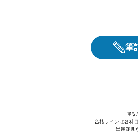
筆
筆記
合格ラインは各科目
出題範囲