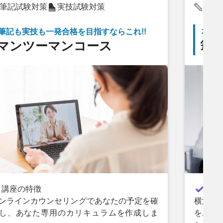
筆記試験対策
実技試験対策
筆記
筆記も実技も一発合格を目指すならこれ!!
本番
マンツーマンコース
筆
講座
講座の特徴
横浜で
ンラインカウンセリングであなたの予定を確
をお選
し、あなた専用のカリキュラムを作成しま