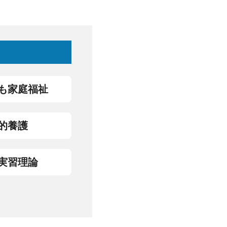
ども家庭福祉
会的養護
育実習理論