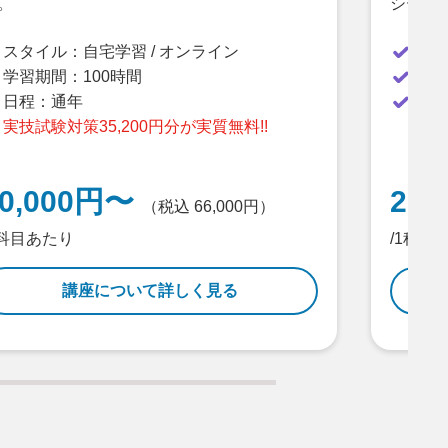
シート
。
スタ
スタイル：
自宅学習 / オンライン
学習
学習期間：
100時間
日程
日程：
通年
実技試験対策35,200円分が実質無料!!
60,000円〜
2,
（税込 66,000円）
1科目あたり
/1科目
講座について詳しく見る