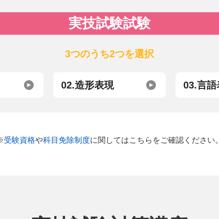
実技試験試験
3つのうち2つを選択
02.造形表現
03.言
※
受験資格
や
科目免除制度
に関しては
こちらをご確認ください