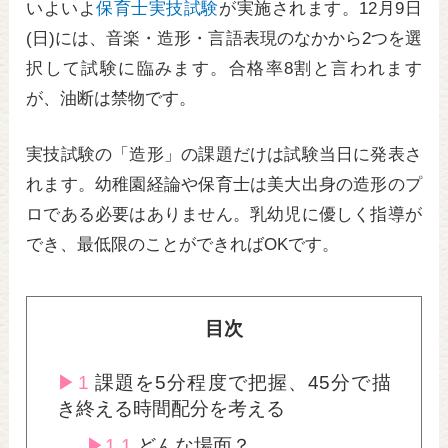
いよいよ
保育士実技試験
が実施されます。12月9日
(日)には、音楽・造形・言語表現のなかから2つを選
択して試験に臨みます。合格率8割と言われます
が、油断は禁物です。
実技試験の「造形」の課題だけは試験当日に発表さ
れます。幼稚園経論や保育士は美大出身の造形のプ
ロである必要はありません。乳幼児に優しく指導が
でき、最低限のことができればOKです。
目次
1
課題を5分程度で把握、45分で描
き終える時間配分を考える
1.1
どんな場面？