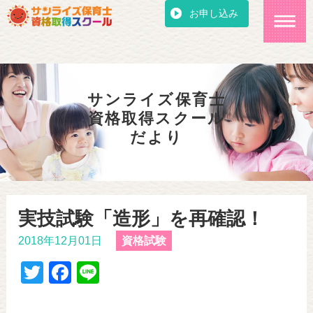
お申し込み
サンライズ保育士
資格取得スクール
だより
実技試験「造形」を再確認！
2018年12月01日
資格試験
T
F
Li
wi
a
n