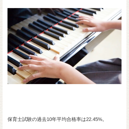
wi
a
n
tt
c
e
er
e
b
o
o
k
保育士試験の過去10年平均合格率は22.45%。