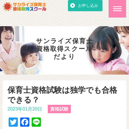
お申し込み
サンライズ保育士
資格取得スクール
だより
保育士資格試験は独学でも合格
できる？
2023年01月20日
資格試験
T
F
Li