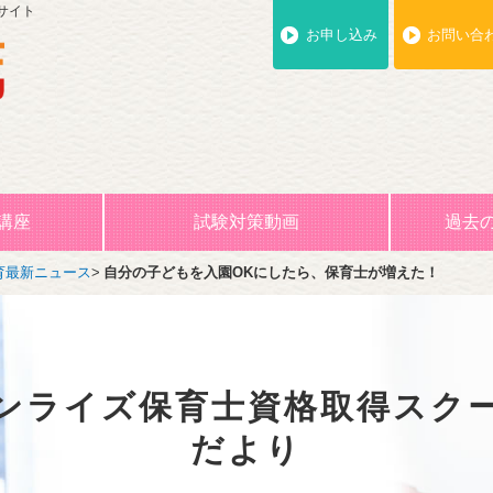
サイト
お申し込み
お問い合
講座
試験対策動画
過去
育最新ニュース
自分の子どもを入園OKにしたら、保育士が増えた！
ンライズ保育士
資格取得スク
だより