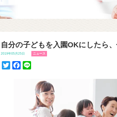
自分の子どもを入園OKにしたら
2019年05月25日
ニュース
T
F
Li
wi
a
n
tt
c
e
er
e
b
o
o