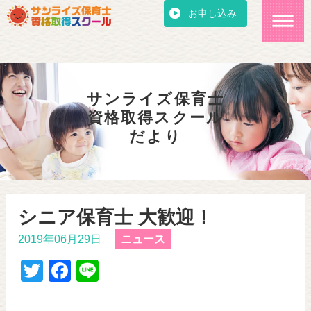
お申し込み
サンライズ保育士
資格取得スクール
だより
シニア保育士 大歓迎！
2019年06月29日
ニュース
T
F
Li
wi
a
n