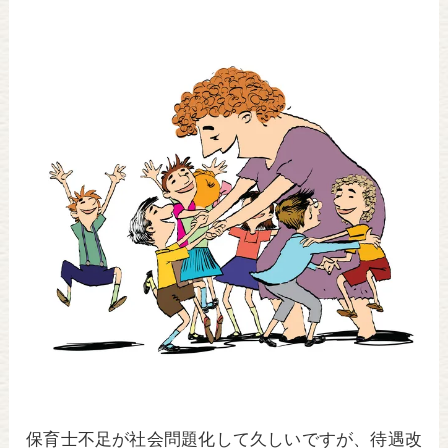
tt
c
e
er
e
b
o
o
k
保育士不足が社会問題化して久しいですが、待遇改