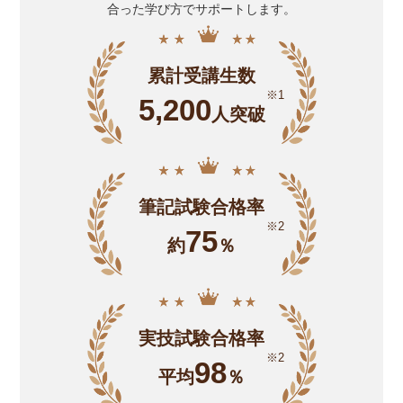
合った学び方でサポートします。
累計受講生数
5,200
人突破
筆記試験合格率
75
約
％
実技試験合格率
98
平均
％