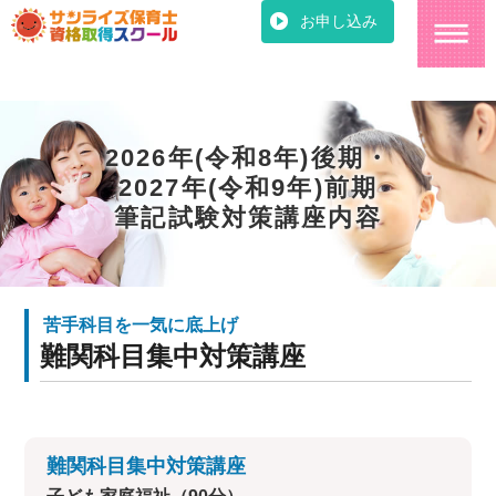
お申し込み
2026年(令和8年)後期・
2027年(令和9年)前期
筆記試験対策講座内容
苦手科目を一気に底上げ
難関科目集中対策講座
難関科目集中対策講座