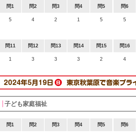
問1
問2
問3
問4
問5
問6
5
4
2
1
5
5
問11
問12
問13
問14
問15
問16
1
3
3
3
2
4
子ども家庭福祉
問1
問2
問3
問4
問5
問6