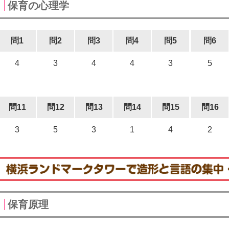
保育の心理学
問1
問2
問3
問4
問5
問6
4
3
4
4
3
5
問11
問12
問13
問14
問15
問16
3
5
3
1
4
2
保育原理