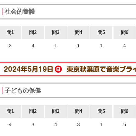
社会的養護
問1
問2
問3
問4
問5
問6
2
4
1
1
1
4
子どもの保健
問1
問2
問3
問4
問5
問6
4
3
4
3
1
5