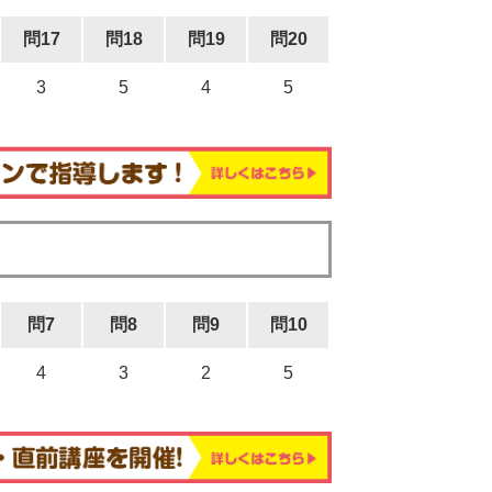
問17
問18
問19
問20
3
5
4
5
問7
問8
問9
問10
4
3
2
5