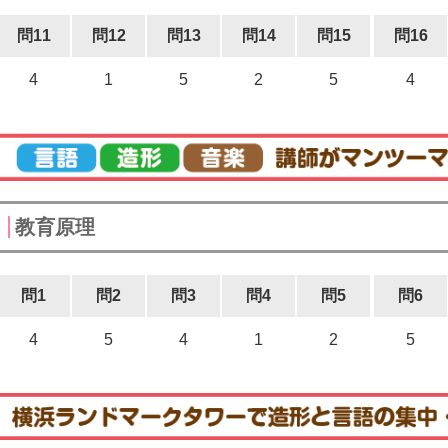
問11
問12
問13
問14
問15
問16
4
1
5
2
5
4
教育原理
問1
問2
問3
問4
問5
問6
4
5
4
1
2
5