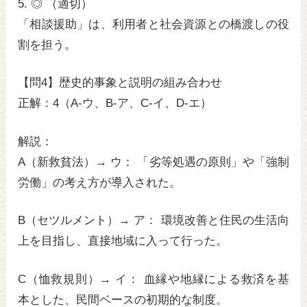
5. ◎ （適切）
「相談援助」は、利用者と社会資源との橋渡しの役
割を担う。
【問4】歴史的事象と説明の組み合わせ
正解：4（A-ウ、B-ア、C-イ、D-エ）
解説：
A（新救貧法）→ ウ： 「劣等処遇の原則」や「強制
労働」の考え方が導入された。
B（セツルメント）→ ア： 環境改善と住民の生活向
上を目指し、直接地域に入って行った。
C（恤救規則）→ イ： 血縁や地縁による救済を基
本とした、民間ベースの初期的な制度。