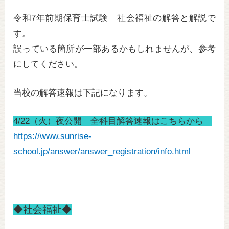
wi
a
n
tt
c
e
令和7年前期保育士試験 社会福祉の解答と解説で
er
e
す。
b
誤っている箇所が一部あるかもしれませんが、参考
にしてください。
o
o
当校の解答速報は下記になります。
k
4/22（火）夜公開 全科目解答速報はこちらから
https://www.sunrise-
school.jp/answer/answer_registration/info.html
◆社会福祉◆