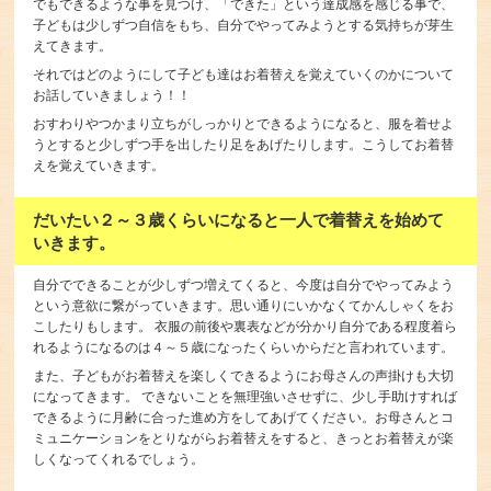
でもできるような事を見つけ、「できた」という達成感を感じる事で、
子どもは少しずつ自信をもち、自分でやってみようとする気持ちが芽生
えてきます。
それではどのようにして子ども達はお着替えを覚えていくのかについて
お話していきましょう！！
おすわりやつかまり立ちがしっかりとできるようになると、服を着せよ
うとすると少しずつ手を出したり足をあげたりします。こうしてお着替
えを覚えていきます。
だいたい２～３歳くらいになると一人で着替えを始めて
いきます。
自分でできることが少しずつ増えてくると、今度は自分でやってみよう
という意欲に繋がっていきます。思い通りにいかなくてかんしゃくをお
こしたりもします。 衣服の前後や裏表などが分かり自分である程度着ら
れるようになるのは４～５歳になったくらいからだと言われています。
また、子どもがお着替えを楽しくできるようにお母さんの声掛けも大切
になってきます。 できないことを無理強いさせずに、少し手助けすれば
できるように月齢に合った進め方をしてあげてください。お母さんとコ
ミュニケーションをとりながらお着替えをすると、きっとお着替えが楽
しくなってくれるでしょう。